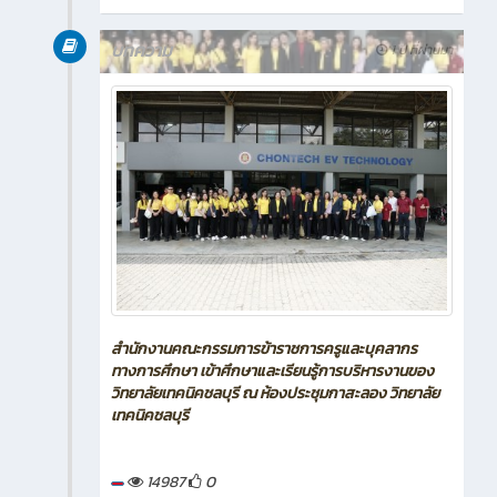
บทความ
1 ปี ที่ผ่านมา
สำนักงานคณะกรรมการข้าราชการครูและบุคลากร
ทางการศึกษา เข้าศึกษาและเรียนรู้การบริหารงานของ
วิทยาลัยเทคนิคชลบุรี ณ ห้องประชุมกาสะลอง วิทยาลัย
เทคนิคชลบุรี
14987
0