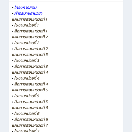
•
โครงการสอน
•
คำอธิบายรายวิชา
แผนการสอนหน่วยที่ 1
•
ใบงานหน่วยที่ 1
•
สื่อการสอนหน่วยที่ 1
แผนการสอนหน่วยที่ 2
•
ใบงานหน่วยที่ 2
•
สื่อการสอนหน่วยที่ 2
แผนการสอนหน่วยที่ 3
•
ใบงานหน่วยที่ 3
•
สื่อการสอนหน่วยที่ 3
แผนการสอนหน่วยที่ 4
•
ใบงานหน่วยที่ 4
•
สื่อการสอนหน่วยที่ 4
แผนการสอนหน่วยที่ 5
•
ใบงานหน่วยที่ 5
•
สื่อการสอนหน่วยที่ 5
แผนการสอนหน่วยที่ 6
•
ใบงานหน่วยที่ 6
•
สื่อการสอนหน่วยที่ 6
แผนการสอนหน่วยที่ 7
•
ใบงานหน่วยที่ 7