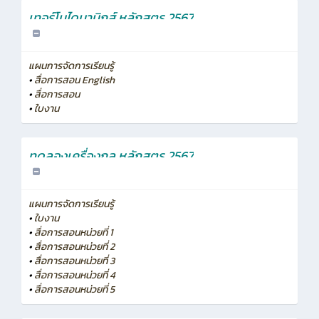
เทอร์โมไดนามิกส์ หลักสูตร 2567
แผนการจัดการเรียนรู้
•
สื่อการสอน English
•
สื่อการสอน
•
ใบงาน
ทดลองเครื่องกล หลักสูตร 2567
แผนการจัดการเรียนรู้
•
ใบงาน
•
สื่อการสอนหน่วยที่ 1
•
สื่อการสอนหน่วยที่ 2
•
สื่อการสอนหน่วยที่ 3
•
สื่อการสอนหน่วยที่ 4
•
สื่อการสอนหน่วยที่ 5