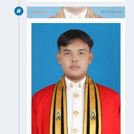
บทความ
1 ปี ที่ผ่านมา