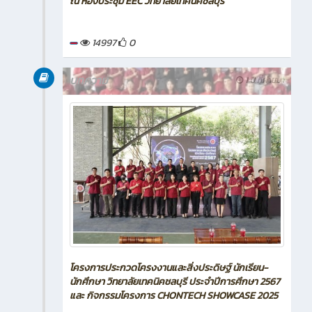
ณ ห้องประชุม EEC วิทยาลัยเทคนิคชลบุรี
14997
0
บทความ
1 ปี ที่ผ่านมา
โครงการประกวดโครงงานและสิ่งประดิษฐ์ นักเรียน-
นักศึกษา วิทยาลัยเทคนิคชลบุรี ประจำปีการศึกษา 2567
และ กิจกรรมโครงการ CHONTECH SHOWCASE 2025