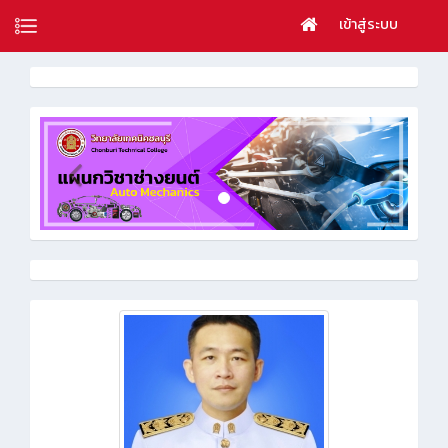
เข้าสู่ระบบ