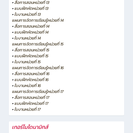
•
สื่อการสอนหน่วยที่ 13
•
แบบฝึกหัดหน่วยที่ 13
•
ใบงานหน่วยที่ 13
แผนการจัดการเรียนรู้หน่วยที่ 14
•
สื่อการสอนหน่วยที่ 14
•
แบบฝึกหัดหน่วยที่ 14
•
ใบงานหน่วยที่ 14
แผนการจัดการเรียนรู้หน่วยที่ 15
•
สื่อการสอนหน่วยที่ 15
•
แบบฝึกหัดหน่วยที่ 15
•
ใบงานหน่วยที่ 15
แผนการจัดการเรียนรู้หน่วยที่ 16
•
สื่อการสอนหน่วยที่ 16
•
แบบฝึกหัดหน่วยที่ 16
•
ใบงานหน่วยที่ 16
แผนการจัดการเรียนรู้หน่วยที่ 17
•
สื่อการสอนหน่วยที่ 17
•
แบบฝึกหัดหน่วยที่ 17
•
ใบงานหน่วยที่ 17
เทอร์โมไดนามิกส์